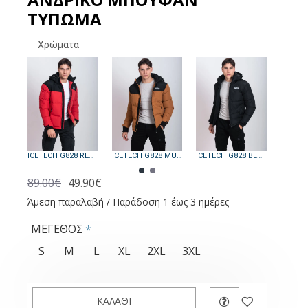
ΤΥΠΩΜΑ
Χρώματα
ICETECH G828 RED - ΑΝΡΙΚΟ ΤΖΑΚΕΤ ΚΟΚΚΙΝΟ
ICETECH G828 MUSTARD - ΑΝΔΡΙΚΟ ΜΠΟΥΦΑΝ ΜΟΥΣΤΑΡΔΙ
ICETECH G828 BLACK - ΑΝΔΡΙΚΟ ΜΠΟΥΦΑΝ ΜΑΥΡΟ
89.00€
49.90€
Άμεση παραλαβή / Παράδοση 1 έως 3 ημέρες
ΜΕΓΕΘΟΣ
S
M
L
XL
2XL
3XL
ΚΑΛΆΘΙ